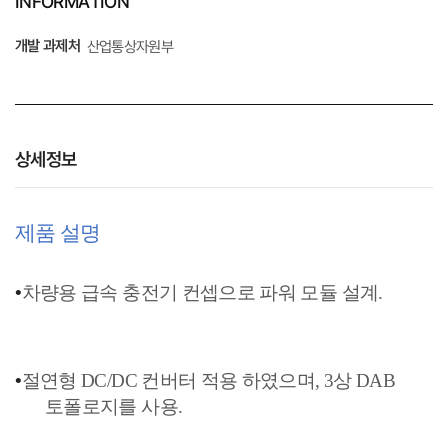
INFORMATION
개발 과제처
산업통상자원부
상세정보
제품 설명
•
차량용 급속 충전기 컨셉으로 파워 모듈 설계
.
•
절연형
DC/DC
컨버터 적용 하였으며
, 3
상
DAB
토폴로지를 사용
.