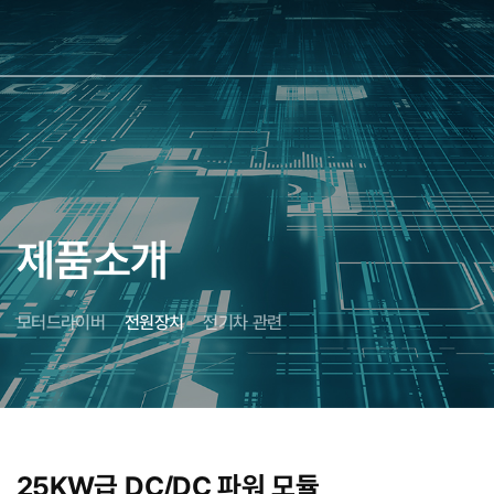
사이
제품소개
모터드라이버
전원장치
전기차 관련
25KW급 DC/DC 파워 모듈